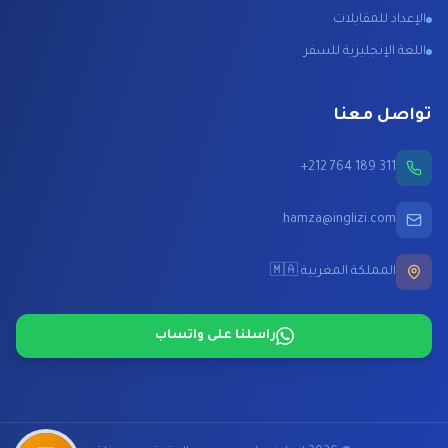
الإعداد للمقابلات
اللغة الإنجليزية للسفر
تواصل معنا
+212 764 189 311
hamza@inglizi.com
المملكة المغربية 🇲🇦
راسلنا على واتساب